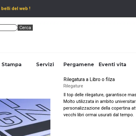
 belli del web !
Cerca
Salta menù
Stampa
▼
Servizi
▼
Pergamene
▼
Eventi vita
Rilegatura a Libro o filza
Rilegature
Il top delle rilegature, garantisce 
Molto utilizzata in ambito universitar
personalizzazione della copertina attr
vecchi libri ormai usurati dal tempo.