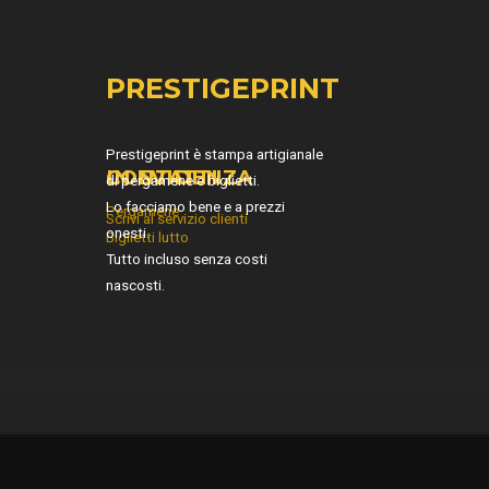
PRESTIGEPRINT
Prestigeprint è stampa artigianale
IN EVIDENZA
CONTATTI
di pergamene e biglietti.
Lo facciamo bene e a prezzi
Pergamene
Scrivi al servizio clienti
onesti.
Biglietti lutto
Tutto incluso senza costi
nascosti.