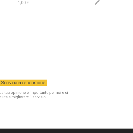
1,00 €
4,00 €
oti:
oti:
oti:
La tua opinione è importante per noi e ci
oti:
aiuta a migliorare il servizio.
oti: