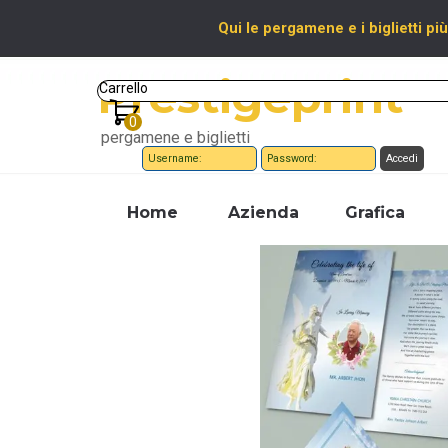
Vai ai contenuti
Qui le pergamene e i biglietti più
Prestigeprint
Carrello
pergamene e biglietti
Home
Azienda
Grafica