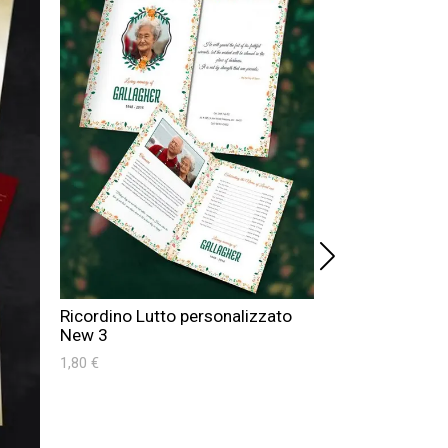
Ricordino Lutt
Ricordino Lutto personalizzato
New 6
New 3
1,80 €
1,80 €