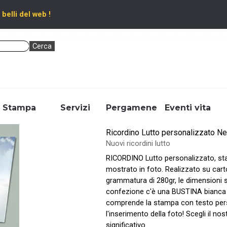
 belli del web !
Cerca
Salta menù
Stampa
▼
Servizi
▼
Pergamene
▼
Eventi vita
Ricordino Lutto personalizzato N
Nuovi ricordini lutto
RICORDINO Lutto personalizzato, sta
mostrato in foto. Realizzato su cart
grammatura di 280gr, le dimensioni 
confezione c'è una BUSTINA bianca 
comprende la stampa con testo pers
l'inserimento della foto! Scegli il 
significativo.