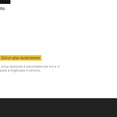
ato
oti:
oti:
oti:
La tua opinione è importante per noi e ci
oti:
aiuta a migliorare il servizio.
oti: